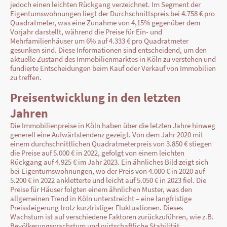
jedoch einen leichten Rückgang verzeichnet. Im Segment der
Eigentumswohnungen liegt der Durchschnittspreis bei 4.758 € pro
Quadratmeter, was eine Zunahme von 4,15% gegenüber dem
Vorjahr darstellt, während die Preise für Ein- und
Mehrfamilienhäuser um 6% auf 4.333 € pro Quadratmeter
gesunken sind. Diese Informationen sind entscheidend, um den
aktuelle Zustand des Immobilienmarktes in Köln zu verstehen und
fundierte Entscheidungen beim Kauf oder Verkauf von Immobilien
zu treffen.
Preisentwicklung in den letzten
Jahren
Die Immobilienpreise in Köln haben über die letzten Jahre hinweg
generell eine Aufwärtstendenz gezeigt. Von dem Jahr 2020 mit
einem durchschnittlichen Quadratmeterpreis von 3.850 € stiegen
die Preise auf 5.000 € in 2022, gefolgt von einem leichten
Rückgang auf 4.925 € im Jahr 2023. Ein ähnliches Bild zeigt sich
bei Eigentumswohnungen, wo der Preis von 4.000 € in 2020 auf
5.200 € in 2022 ankletterte und leicht auf 5.050 € in 2023 fiel. Die
Preise für Häuser folgten einem ähnlichen Muster, was den
allgemeinen Trend in Köln unterstreicht – eine langfristige
Preissteigerung trotz kurzfristiger Fluktuationen. Dieses
Wachstum ist auf verschiedene Faktoren zurückzuführen, wie z.B.
Bevölkerungswachstum und wirtschaftliche Stabilität.